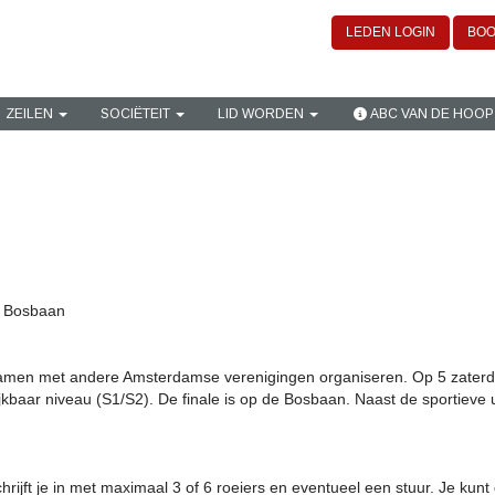
LEDEN LOGIN
BOO
ZEILEN
SOCIËTEIT
LID WORDEN
ABC VAN DE HOOP
 Bosbaan
samen met andere Amsterdamse verenigingen organiseren. Op 5 zaterda
jkbaar niveau (S1/S2). De finale is op de Bosbaan. Naast de sportieve u
chrijft je in met maximaal 3 of 6 roeiers en eventueel een stuur. Je ku