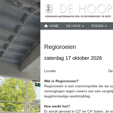
HOME
DE HOOP
ROEIEN
Regioroeien
zaterdag 17 oktober 2026
Locatie
De
Wat is Regioroeien?
Regioroeien is een roeicompetitie die we 
verenigingen tegen roeiers van een vergeli
laagdrempelige wedstrijddag.
Hoe werkt het?
Er wordt geroeid in C2* en C4* boten. Je s