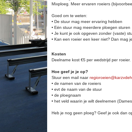
Mixploeg. Meer ervaren roeiers (bijvoorbee
Goed om te weten:
• De stuur mag meer ervaring hebben
• Eén stuur mag meerdere ploegen sturen
• Je kunt je ook opgeven zonder (vaste) st
• Kan een roeier een keer niet? Dan mag je
Kosten
Deelname kost €5 per wedstrijd per roeier.
Hoe geef je je op?
Stuur een mail naar
neieoroiger
@karzvdeh
• de namen van de roeiers
• evt de naam van de stuur
• de ploegnaam
• het veld waarin je wilt deelnemen (Dames,
Heb je nog geen ploeg? Geef je ook dan op