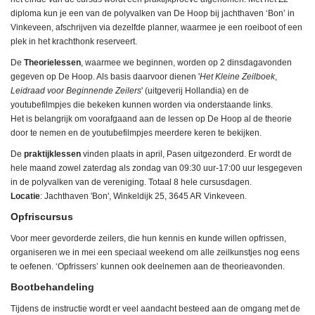
diploma kun je een van de polyvalken van De Hoop bij jachthaven ‘Bon’ in
Vinkeveen, afschrijven via dezelfde planner, waarmee je een roeiboot of een
plek in het krachthonk reserveert.
De
Theorielessen
, waarmee we beginnen, worden op 2 dinsdagavonden
gegeven op De Hoop. Als basis daarvoor dienen '
Het Kleine Zeilboek
,
Leidraad voor Beginnende Zeilers
' (uitgeverij Hollandia) en de
youtubefilmpjes die bekeken kunnen worden via onderstaande links.
Het is belangrijk om voorafgaand aan de lessen op De Hoop al de theorie
door te nemen en de youtubefilmpjes meerdere keren te bekijken.
De
praktijklessen
vinden plaats in april, Pasen uitgezonderd. Er wordt de
hele maand zowel zaterdag als zondag van 09:30 uur-17:00 uur lesgegeven
in de polyvalken van de vereniging. Totaal 8 hele cursusdagen.
Locatie
: Jachthaven 'Bon', Winkeldijk 25, 3645 AR Vinkeveen.
Opfriscursus
Voor meer gevorderde zeilers, die hun kennis en kunde willen opfrissen,
organiseren we in mei een speciaal weekend om alle zeilkunstjes nog eens
te oefenen. ‘Opfrissers’ kunnen ook deelnemen aan de theorieavonden.
Bootbehandeling
Tijdens de instructie wordt er veel aandacht besteed aan de omgang met de