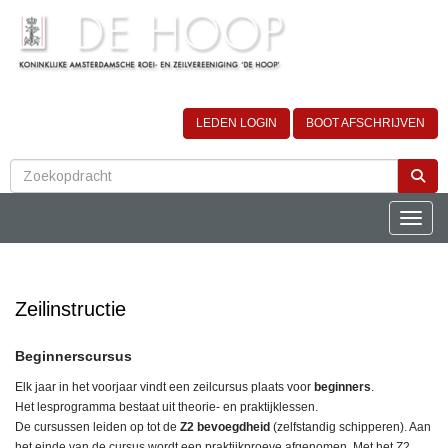
LEDEN LOGIN
BOOT AFSCHRIJVEN
Toggle
Zeilinstructie
Beginnerscursus
Elk jaar in het voorjaar vindt een zeilcursus plaats voor
beginners
.
Het lesprogramma bestaat uit theorie- en praktijklessen.
De cursussen leiden op tot de
Z2 bevoegdheid
(zelfstandig schipperen). Aan
het einde van de cursus wordt een praktijkproeve afgenomen. Met het Z2