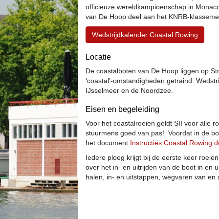
officieuze wereldkampioenschap in Monaco
van De Hoop deel aan het KNRB-klasseme
Wedstrijdkalender Coastal Rowing
Locatie
De coastalboten van De Hoop liggen op St
‘coastal’-omstandigheden getraind. Wedstr
IJsselmeer en de Noordzee.
Eisen en begeleiding
Voor het coastalroeien geldt SII voor alle r
stuurmens goed van pas! Voordat in de boot
het document
Instructies Coastal Rowing 
Iedere ploeg krijgt bij de eerste keer roeie
over het in- en uitrijden van de boot in en u
halen, in- en uitstappen, wegvaren van en