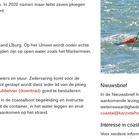
. In 2020 namen maar liefst zeven ploegen
nt.
rand IJburg. Op het IJmeer wordt onder echte
ijden zijn op open water zoals het Markermeer,
oeiers en stuur. Zeilervaring komt voor de
 gestapt wordt dient ieder lid van de ploeg
Nieuwsbrief
dubbelvier (download)
goed te bestuderen.
In de Nieuwsbrief 
n in de coastalboot begeleiding en instructie
aankomende lezinge
it de container, in het water leggen en eruit
wetenswaardigheden
 aankomen op het strand.
latsaoc
@karzvdeho
Interesse in coas
Voor verdere inform