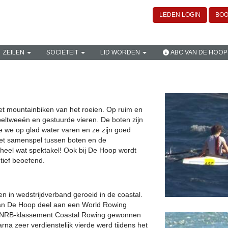
LEDEN LOGIN
BOO
ZEILEN
SOCIËTEIT
LID WORDEN
ABC VAN DE HOOP
et mountainbiken van het roeien. Op ruim en
bbeltweeën en gestuurde vieren. De boten zijn
 we op glad water varen en ze zijn goed
Het samenspel tussen boten en de
heel wat spektakel! Ook bij De Hoop wordt
tief beoefend.
en in wedstrijdverband geroeid in de coastal.
van De Hoop deel aan een World Rowing
 KNRB-klassement Coastal Rowing gewonnen
a zeer verdienstelijk vierde werd tijdens het