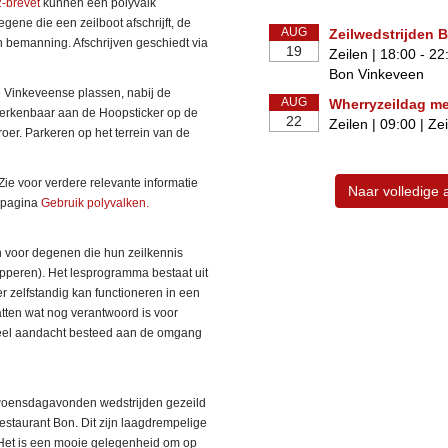
2-brevet
kunnen een polyvalk
egene die een zeilboot afschrijft, de
AUG
Zeilwedstrijden 
en bemanning. Afschrijven geschiedt via
19
Zeilen | 18:00 - 22
Bon Vinkeveen
e Vinkeveense plassen, nabij de
AUG
Wherryzeildag me
 herkenbaar aan de Hoopsticker op de
22
Zeilen | 09:00 | Z
oer. Parkeren op het terrein van de
Zie voor verdere relevante informatie
Naar volledige
e pagina
Gebruik polyvalken.
n voor degenen die hun zeilkennis
hipperen). Het lesprogramma bestaat uit
ler zelfstandig kan functioneren in een
tten wat nog verantwoord is voor
 veel aandacht besteed aan de omgang
woensdagavonden wedstrijden gezeild
staurant Bon. Dit zijn laagdrempelige
. Het is een mooie gelegenheid om op