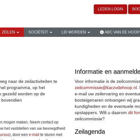
LEDEN LOGIN
BOO
ZEILEN
SOCIËTEIT
LID WORDEN
ABC VAN DE HOOP
Informatie en aanmeld
 naar de zeilactiviteiten te
Voor informatie is de zeilcommiss
p het programma, op het
eissimmocliez
@karzvdehoop.nl.
k gezeild worden op de
e-mail uw zeilervaring en eventuel
r bovendien
booteigenaren ontvangen wij graa
kundigheden en de eventuele mo
opstappers. Wilt u daarom
dit fo
zeilcommissie?
van mogen maken. Neem contact op
ke het vaststellen van uw bevoegdheid
Zeilagenda
cursus
), door een
e-mail
te sturen met