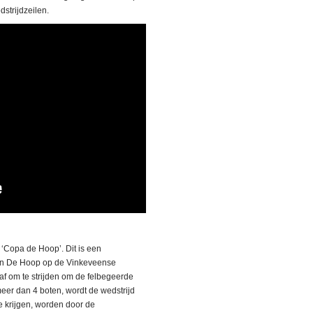
strijdzeilen.
‘Copa de Hoop’. Dit is een
 van De Hoop op de Vinkeveense
 af om te strijden om de felbegeerde
er dan 4 boten, wordt de wedstrijd
e krijgen, worden door de