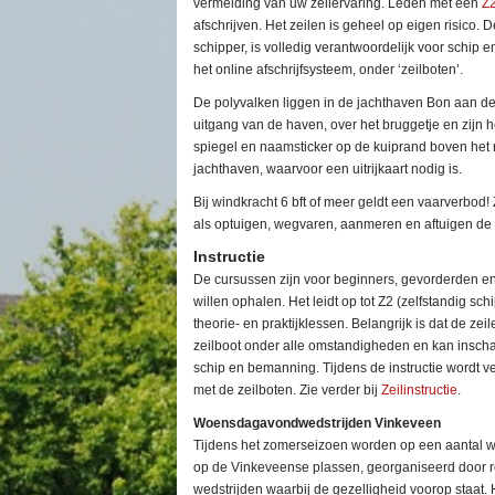
vermelding van uw zeilervaring. Leden m
et een
Z
afschrijven.
Het zeilen is geheel op eigen risico. D
schipper, is volledig verantwoordelijk voor schip 
het online afschrijfsysteem, onder ‘zeilboten’.
De polyvalken liggen in de jachthaven Bon aan d
uitgang van de haven, over het bruggetje en zijn
spiegel en naamsticker op de kuiprand boven het r
jachthaven, waarvoor een uitrijkaart nodig is.
Bij windkracht 6 bft of meer geldt een vaarverbod! 
als optuigen, wegvaren, aanmeren en aftuigen d
Instructie
De cursussen zijn voor beginners, gevorderden e
willen ophalen. Het leidt op tot Z2 (zelfstandig sc
theorie- en praktijklessen.
Belangrijk is dat de zei
zeilboot onder alle omstandigheden en kan inscha
schip en bemanning. Tijdens de instructie wordt
met de zeilboten. Zie verder bij
Zeilinstructie
.
Woensdagavondwedstrijden Vinkeveen
Tijdens het zomerseizoen worden op een aantal 
op de Vinkeveense plassen, georganiseerd door re
wedstrijden waarbij de gezelligheid voorop staat