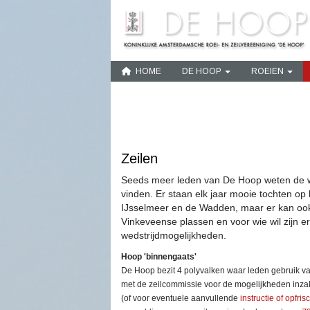
HOME
DE HOOP
ROEIEN
Zeilen
Seeds meer leden van De Hoop weten de weg
vinden. Er staan elk jaar mooie tochten o
IJsselmeer en de Wadden, maar er kan oo
Vinkeveense plassen en voor wie wil zijn e
wedstrijdmogelijkheden.
Hoop 'binnengaats'
De Hoop bezit 4 polyvalken waar leden gebruik 
met de zeilcommissie voor de mogelijkheden inza
(of voor eventuele aanvullende
instructie of opfris