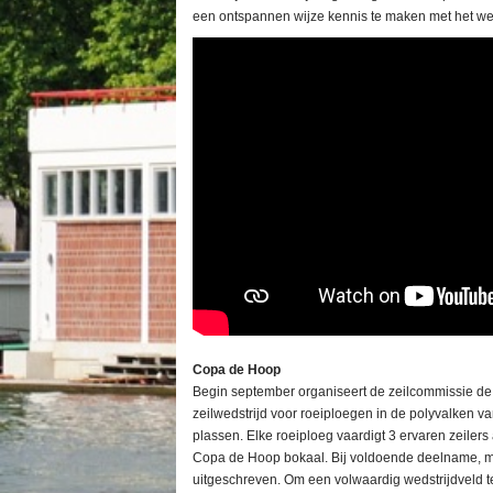
een ontspannen wijze kennis te maken met het wed
Copa de Hoop
Begin september organiseert de zeilcommissie de 
zeilwedstrijd voor roeiploegen in de polyvalken
plassen. Elke roeiploeg vaardigt 3 ervaren zeilers
Copa de Hoop bokaal. Bij voldoende deelname, me
uitgeschreven. Om een volwaardig wedstrijdveld t