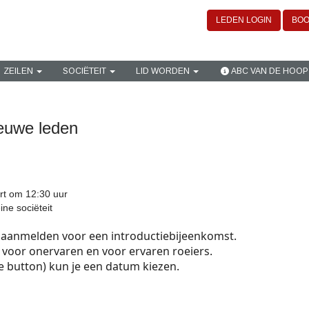
LEDEN LOGIN
BOO
ZEILEN
SOCIËTEIT
LID WORDEN
ABC VAN DE HOOP
ieuwe leden
rt om 12:30 uur
ine sociëteit
je aanmelden voor een introductiebijeenkomst.
 voor onervaren en voor ervaren roeiers.
e button) kun je een datum kiezen.