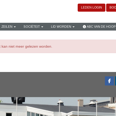
LEDEN LOGIN
BOO
ZEILEN
SOCIËTEIT
LID WORDEN
ABC VAN DE HOOP
ht kan niet meer gelezen worden.