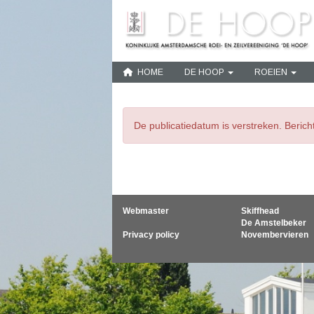
HOME
DE HOOP
ROEIEN
De publicatiedatum is verstreken. Beric
Webmaster
Skiffhead
De Amstelbeker
Privacy policy
Novembervieren