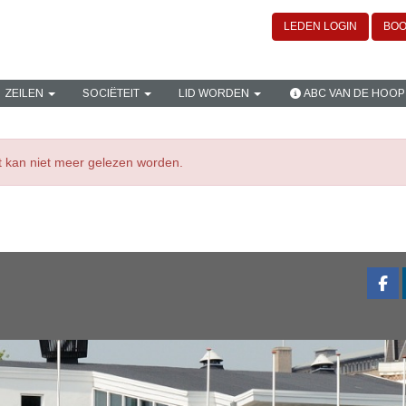
LEDEN LOGIN
BOO
ZEILEN
SOCIËTEIT
LID WORDEN
ABC VAN DE HOOP
ht kan niet meer gelezen worden.