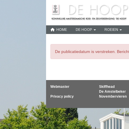
HOME
DE HOOP
ROEIEN
De publicatiedatum is verstreken. Beric
Webmaster
Skiffhead
De Amstelbeker
Privacy policy
Novembervieren