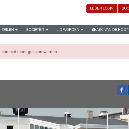
LEDEN LOGIN
BOO
ZEILEN
SOCIËTEIT
LID WORDEN
ABC VAN DE HOOP
ht kan niet meer gelezen worden.