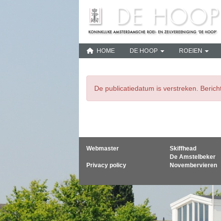
HOME
DE HOOP
ROEIEN
De publicatiedatum is verstreken. Beric
Webmaster
Skiffhead
De Amstelbeker
Privacy policy
Novembervieren