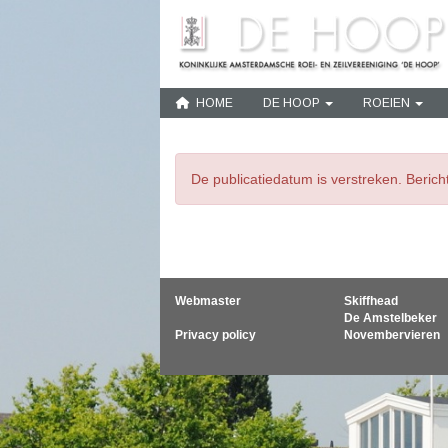
HOME
DE HOOP
ROEIEN
De publicatiedatum is verstreken. Beric
Webmaster
Skiffhead
De Amstelbeker
Privacy policy
Novembervieren