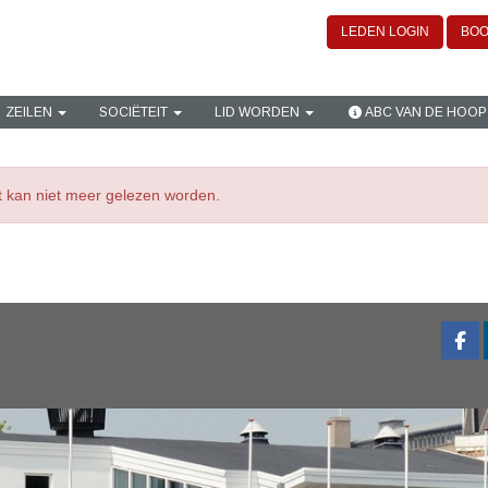
LEDEN LOGIN
BOO
ZEILEN
SOCIËTEIT
LID WORDEN
ABC VAN DE HOOP
ht kan niet meer gelezen worden.